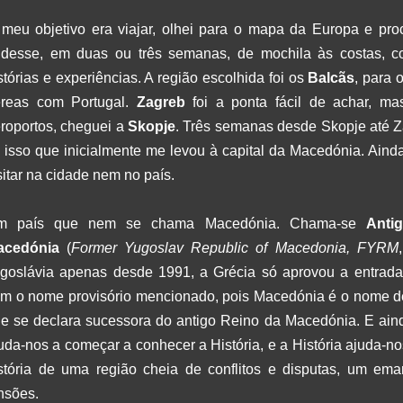
meu objetivo era viajar, olhei para o mapa da Europa e proc
desse, em duas ou três semanas, de mochila às costas, 
stórias e experiências. A região escolhida foi os
Balcãs
, para 
reas com Portugal.
Zagreb
foi a ponta fácil de achar, ma
roportos, cheguei a
Skopje
. Três semanas desde Skopje até 
i isso que inicialmente me levou à capital da Macedónia. Aind
sitar na cidade nem no país.
m país que nem se chama Macedónia. Chama-se
Anti
acedónia
(
Former Yugoslav Republic of Macedonia, FYRM
goslávia apenas desde 1991, a Grécia só aprovou a entra
m o nome provisório mencionado, pois Macedónia é o nome de 
e se declara sucessora do antigo Reino da Macedónia. E ainda
uda-nos a começar a conhecer a História, e a História ajuda-n
stória de uma região cheia de conflitos e disputas, um em
nsões.