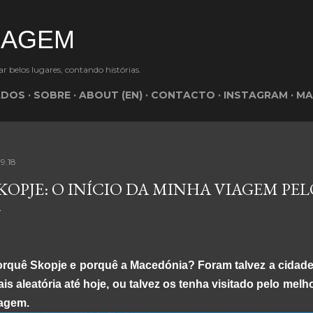
Avançar para o conteúdo principal
VIAGEM
r belos lugares, contando histórias.
TADOS
SOBRE
ABOUT (EN)
CONTACTO
INSTAGRAM
MA
.9.18
KOPJE: O INÍCIO DA MINHA VIAGEM PE
rquê Skopje e porquê a Macedónia? Foram talvez a cidade e
is aleatória até hoje, ou talvez os tenha visitado pelo mel
agem.