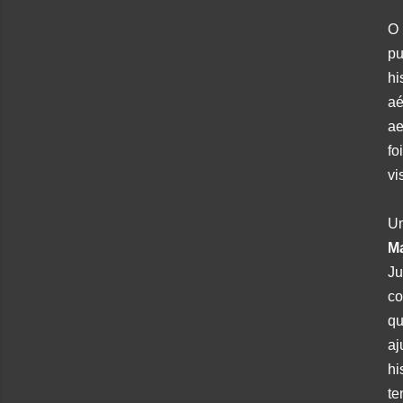
O 
pu
hi
aé
ae
fo
vi
U
M
Ju
co
qu
aj
hi
te