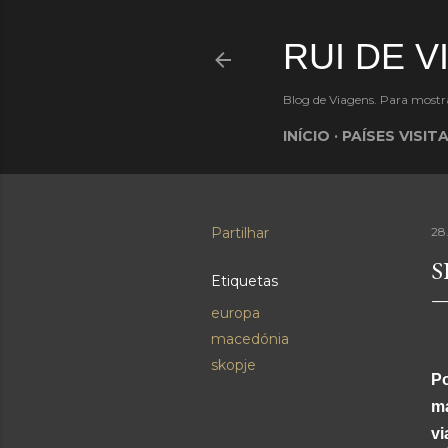
RUI DE 
Blog de Viagens. Para mostra
INÍCIO
PAÍSES VISI
Partilhar
28
S
Etiquetas
europa
macedónia
skopje
Po
ma
vi