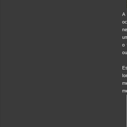
A
o
ne
um
o 
ou
Es
lo
me
me