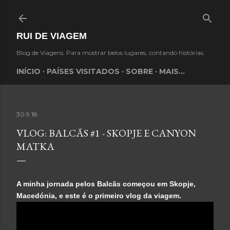
Avançar para o conteúdo principal
RUI DE VIAGEM
Blog de Viagens. Para mostrar belos lugares, contando histórias.
INÍCIO
PAÍSES VISITADOS
SOBRE
MAIS…
30.9.18
VLOG: BALCÃS #1 - SKOPJE E CANYON
MATKA
A minha jornada pelos Balcãs começou em Skopje,
Macedónia, e este é o primeiro vlog da viagem.