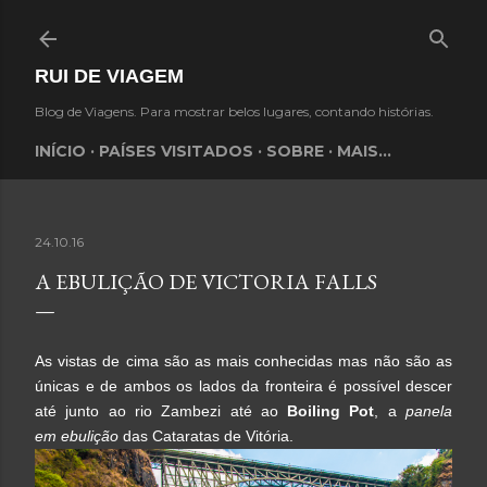
Avançar para o conteúdo principal
RUI DE VIAGEM
Blog de Viagens. Para mostrar belos lugares, contando histórias.
INÍCIO
PAÍSES VISITADOS
SOBRE
MAIS…
24.10.16
A EBULIÇÃO DE VICTORIA FALLS
As vistas de cima são as mais conhecidas mas não são as
únicas e de ambos os lados da fronteira é possível descer
até junto ao rio Zambezi até ao
Boiling Pot
, a
panela
em ebulição
das Cataratas de Vitória.