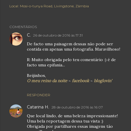
Local:
Mosi-o-tunya Road, Livingstone, Zâmbia
COMENTÁRIOS
C.
26 de outubro de 2016 às 17:31
De facto uma paisagem dessas não pode ser
contida em apenas uma fotografia. Maravilhoso!
R: Muito obrigada pelo teu comentário :) é de
facto uma epifania...
Beijinhos,
O meu reino da noite
~
facebook
~
bloglovin'
RESPONDER
Catarina H.
28 de outubro de 2016 às 16:07
Que local lindo, de uma beleza impressionante!
Uma bela reportagem dessa tua vista :)
Obrigada por partilhares essas imagens tão