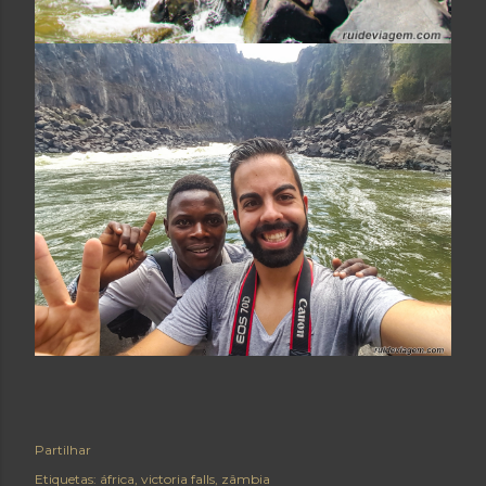
Partilhar
Etiquetas:
áfrica
victoria falls
zâmbia