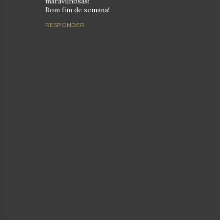
maravilhosas!
Bom fim de semana!
RESPONDER
E
n