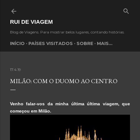
Avançar para o conteúdo principal
RUI DE VIAGEM
Blog de Viagens. Para mostrar belos lugares, contando histórias.
INÍCIO
PAÍSES VISITADOS
SOBRE
MAIS…
17.4.19
MILÃO: COM O DUOMO AO CENTRO
Venho falar-vos da minha última última viagem, que
começou em Milão.